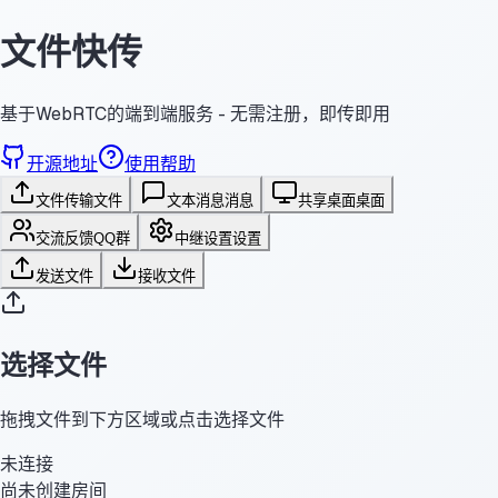
文件快传
基于WebRTC的端到端服务 - 无需注册，即传即用
开源地址
使用帮助
文件传输
文件
文本消息
消息
共享桌面
桌面
交流反馈
QQ群
中继设置
设置
发送文件
接收文件
选择文件
拖拽文件到下方区域或点击选择文件
未连接
尚未创建房间