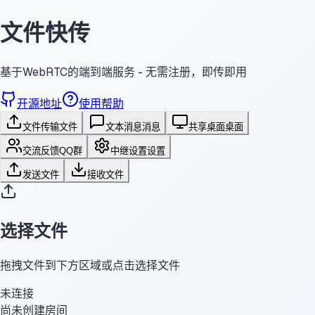
文件快传
基于WebRTC的端到端服务 - 无需注册，即传即用
开源地址
使用帮助
文件传输
文件
文本消息
消息
共享桌面
桌面
交流反馈
QQ群
中继设置
设置
发送文件
接收文件
选择文件
拖拽文件到下方区域或点击选择文件
未连接
尚未创建房间