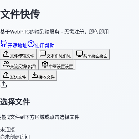
文件快传
基于WebRTC的端到端服务 - 无需注册，即传即用
开源地址
使用帮助
文件传输
文件
文本消息
消息
共享桌面
桌面
交流反馈
QQ群
中继设置
设置
发送文件
接收文件
选择文件
拖拽文件到下方区域或点击选择文件
未连接
尚未创建房间