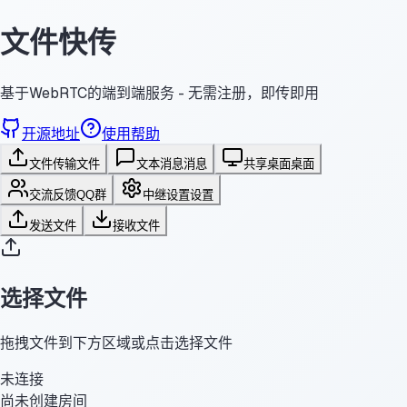
文件快传
基于WebRTC的端到端服务 - 无需注册，即传即用
开源地址
使用帮助
文件传输
文件
文本消息
消息
共享桌面
桌面
交流反馈
QQ群
中继设置
设置
发送文件
接收文件
选择文件
拖拽文件到下方区域或点击选择文件
未连接
尚未创建房间