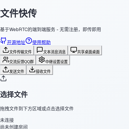
文件快传
基于WebRTC的端到端服务 - 无需注册，即传即用
开源地址
使用帮助
文件传输
文件
文本消息
消息
共享桌面
桌面
交流反馈
QQ群
中继设置
设置
发送文件
接收文件
选择文件
拖拽文件到下方区域或点击选择文件
未连接
尚未创建房间