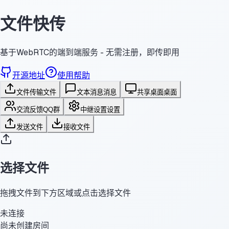
文件快传
基于WebRTC的端到端服务 - 无需注册，即传即用
开源地址
使用帮助
文件传输
文件
文本消息
消息
共享桌面
桌面
交流反馈
QQ群
中继设置
设置
发送文件
接收文件
选择文件
拖拽文件到下方区域或点击选择文件
未连接
尚未创建房间