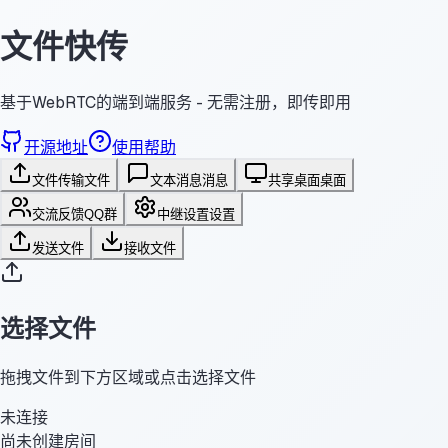
文件快传
基于WebRTC的端到端服务 - 无需注册，即传即用
开源地址
使用帮助
文件传输
文件
文本消息
消息
共享桌面
桌面
交流反馈
QQ群
中继设置
设置
发送文件
接收文件
选择文件
拖拽文件到下方区域或点击选择文件
未连接
尚未创建房间