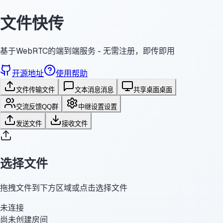
文件快传
基于WebRTC的端到端服务 - 无需注册，即传即用
开源地址
使用帮助
文件传输
文件
文本消息
消息
共享桌面
桌面
交流反馈
QQ群
中继设置
设置
发送文件
接收文件
选择文件
拖拽文件到下方区域或点击选择文件
未连接
尚未创建房间