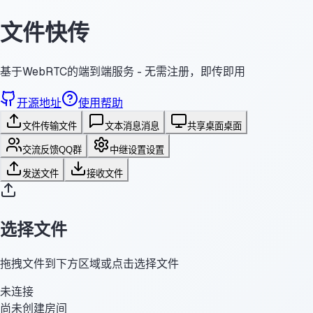
文件快传
基于WebRTC的端到端服务 - 无需注册，即传即用
开源地址
使用帮助
文件传输
文件
文本消息
消息
共享桌面
桌面
交流反馈
QQ群
中继设置
设置
发送文件
接收文件
选择文件
拖拽文件到下方区域或点击选择文件
未连接
尚未创建房间