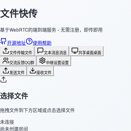
文件快传
基于WebRTC的端到端服务 - 无需注册，即传即用
开源地址
使用帮助
文件传输
文件
文本消息
消息
共享桌面
桌面
交流反馈
QQ群
中继设置
设置
发送文件
接收文件
选择文件
拖拽文件到下方区域或点击选择文件
未连接
尚未创建房间