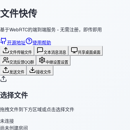
文件快传
基于WebRTC的端到端服务 - 无需注册，即传即用
开源地址
使用帮助
文件传输
文件
文本消息
消息
共享桌面
桌面
交流反馈
QQ群
中继设置
设置
发送文件
接收文件
选择文件
拖拽文件到下方区域或点击选择文件
未连接
尚未创建房间