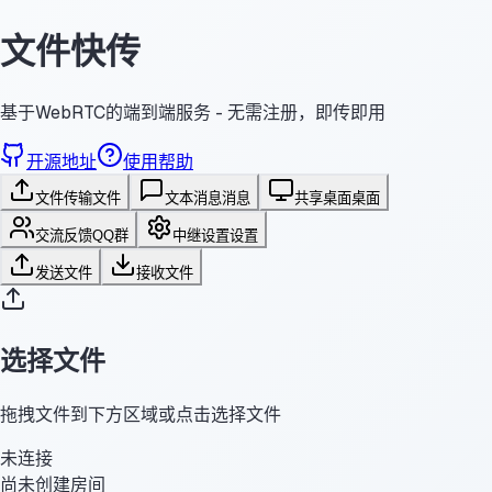
文件快传
基于WebRTC的端到端服务 - 无需注册，即传即用
开源地址
使用帮助
文件传输
文件
文本消息
消息
共享桌面
桌面
交流反馈
QQ群
中继设置
设置
发送文件
接收文件
选择文件
拖拽文件到下方区域或点击选择文件
未连接
尚未创建房间