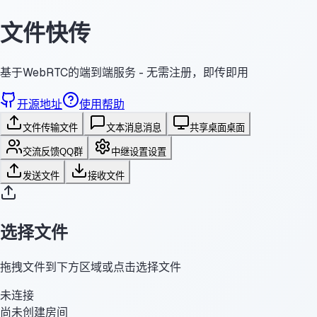
文件快传
基于WebRTC的端到端服务 - 无需注册，即传即用
开源地址
使用帮助
文件传输
文件
文本消息
消息
共享桌面
桌面
交流反馈
QQ群
中继设置
设置
发送文件
接收文件
选择文件
拖拽文件到下方区域或点击选择文件
未连接
尚未创建房间