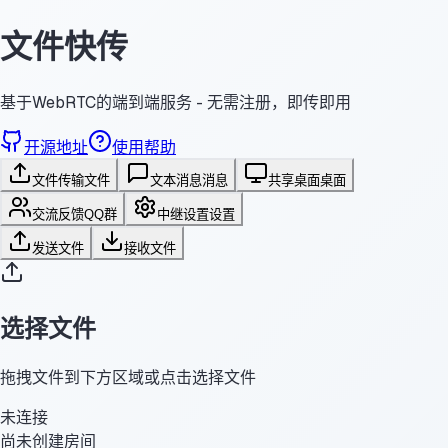
文件快传
基于WebRTC的端到端服务 - 无需注册，即传即用
开源地址
使用帮助
文件传输
文件
文本消息
消息
共享桌面
桌面
交流反馈
QQ群
中继设置
设置
发送文件
接收文件
选择文件
拖拽文件到下方区域或点击选择文件
未连接
尚未创建房间