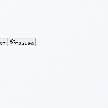
QQ群
中继设置
设置