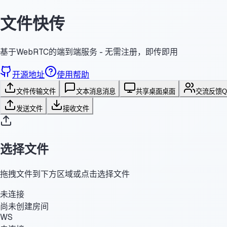
文件快传
基于WebRTC的端到端服务 - 无需注册，即传即用
开源地址
使用帮助
文件传输
文件
文本消息
消息
共享桌面
桌面
交流反馈
发送文件
接收文件
选择文件
拖拽文件到下方区域或点击选择文件
未连接
尚未创建房间
WS