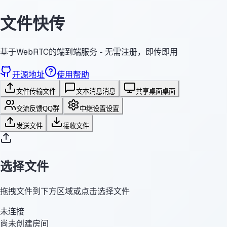
文件快传
基于WebRTC的端到端服务 - 无需注册，即传即用
开源地址
使用帮助
文件传输
文件
文本消息
消息
共享桌面
桌面
交流反馈
QQ群
中继设置
设置
发送文件
接收文件
选择文件
拖拽文件到下方区域或点击选择文件
未连接
尚未创建房间