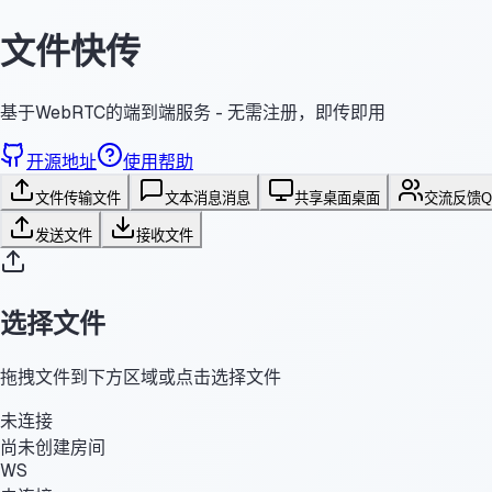
文件快传
基于WebRTC的端到端服务 - 无需注册，即传即用
开源地址
使用帮助
文件传输
文件
文本消息
消息
共享桌面
桌面
交流反馈
发送文件
接收文件
选择文件
拖拽文件到下方区域或点击选择文件
未连接
尚未创建房间
WS