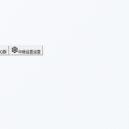
QQ群
中继设置
设置