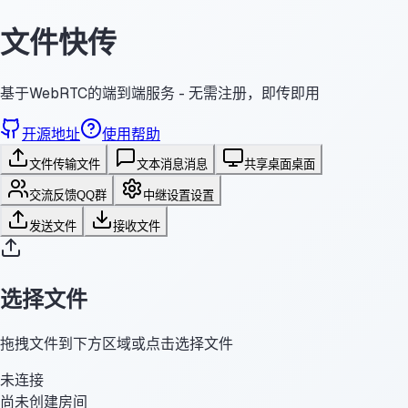
文件快传
基于WebRTC的端到端服务 - 无需注册，即传即用
开源地址
使用帮助
文件传输
文件
文本消息
消息
共享桌面
桌面
交流反馈
QQ群
中继设置
设置
发送文件
接收文件
选择文件
拖拽文件到下方区域或点击选择文件
未连接
尚未创建房间