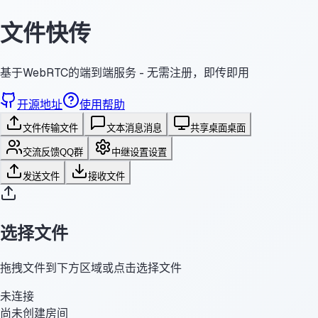
文件快传
基于WebRTC的端到端服务 - 无需注册，即传即用
开源地址
使用帮助
文件传输
文件
文本消息
消息
共享桌面
桌面
交流反馈
QQ群
中继设置
设置
发送文件
接收文件
选择文件
拖拽文件到下方区域或点击选择文件
未连接
尚未创建房间