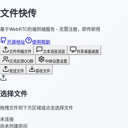
文件快传
基于WebRTC的端到端服务 - 无需注册，即传即用
开源地址
使用帮助
文件传输
文件
文本消息
消息
共享桌面
桌面
交流反馈
QQ群
中继设置
设置
发送文件
接收文件
选择文件
拖拽文件到下方区域或点击选择文件
未连接
尚未创建房间