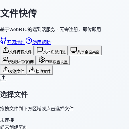
文件快传
基于WebRTC的端到端服务 - 无需注册，即传即用
开源地址
使用帮助
文件传输
文件
文本消息
消息
共享桌面
桌面
交流反馈
QQ群
中继设置
设置
发送文件
接收文件
选择文件
拖拽文件到下方区域或点击选择文件
未连接
尚未创建房间