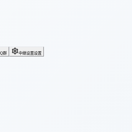
QQ群
中继设置
设置