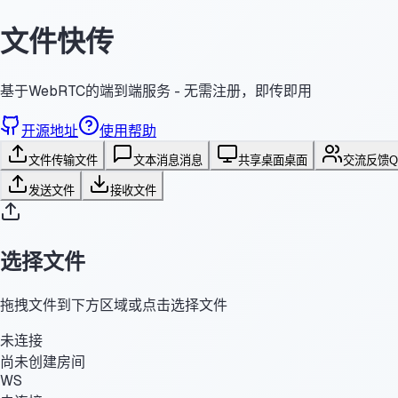
文件快传
基于WebRTC的端到端服务 - 无需注册，即传即用
开源地址
使用帮助
文件传输
文件
文本消息
消息
共享桌面
桌面
交流反馈
发送文件
接收文件
选择文件
拖拽文件到下方区域或点击选择文件
未连接
尚未创建房间
WS