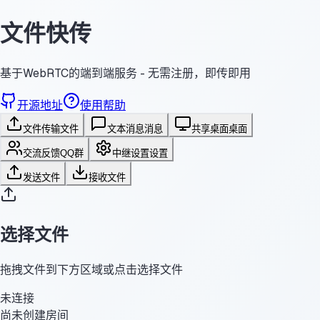
文件快传
基于WebRTC的端到端服务 - 无需注册，即传即用
开源地址
使用帮助
文件传输
文件
文本消息
消息
共享桌面
桌面
交流反馈
QQ群
中继设置
设置
发送文件
接收文件
选择文件
拖拽文件到下方区域或点击选择文件
未连接
尚未创建房间