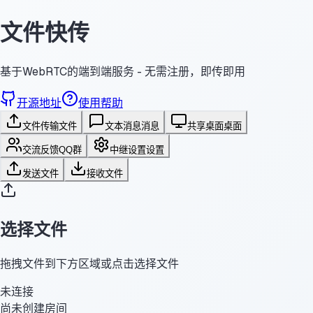
文件快传
基于WebRTC的端到端服务 - 无需注册，即传即用
开源地址
使用帮助
文件传输
文件
文本消息
消息
共享桌面
桌面
交流反馈
QQ群
中继设置
设置
发送文件
接收文件
选择文件
拖拽文件到下方区域或点击选择文件
未连接
尚未创建房间