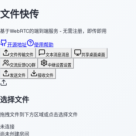
文件快传
基于WebRTC的端到端服务 - 无需注册，即传即用
开源地址
使用帮助
文件传输
文件
文本消息
消息
共享桌面
桌面
交流反馈
QQ群
中继设置
设置
发送文件
接收文件
选择文件
拖拽文件到下方区域或点击选择文件
未连接
尚未创建房间