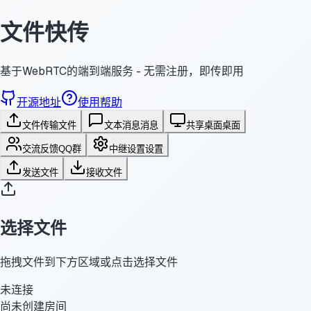
文件快传
基于WebRTC的端到端服务 - 无需注册，即传即用
开源地址
使用帮助
文件传输
文件
文本消息
消息
共享桌面
桌面
交流反馈
QQ群
中继设置
设置
发送文件
接收文件
选择文件
拖拽文件到下方区域或点击选择文件
未连接
尚未创建房间