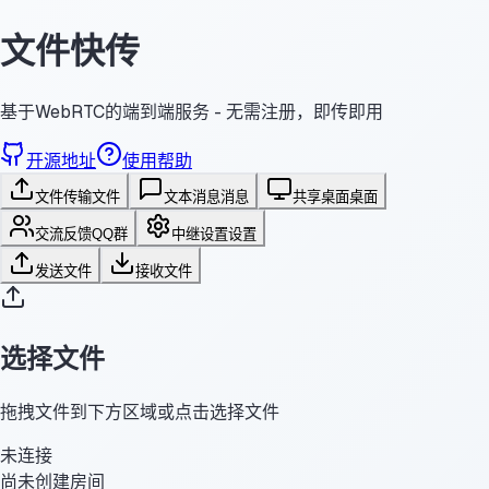
文件快传
基于WebRTC的端到端服务 - 无需注册，即传即用
开源地址
使用帮助
文件传输
文件
文本消息
消息
共享桌面
桌面
交流反馈
QQ群
中继设置
设置
发送文件
接收文件
选择文件
拖拽文件到下方区域或点击选择文件
未连接
尚未创建房间