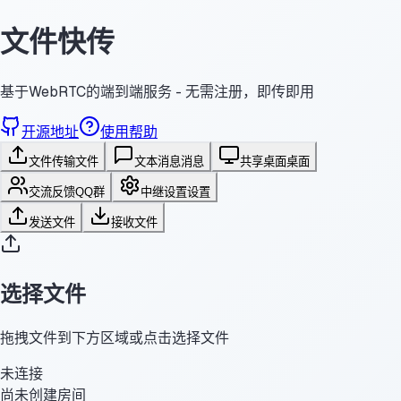
文件快传
基于WebRTC的端到端服务 - 无需注册，即传即用
开源地址
使用帮助
文件传输
文件
文本消息
消息
共享桌面
桌面
交流反馈
QQ群
中继设置
设置
发送文件
接收文件
选择文件
拖拽文件到下方区域或点击选择文件
未连接
尚未创建房间