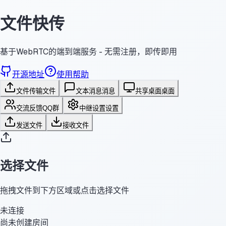
文件快传
基于WebRTC的端到端服务 - 无需注册，即传即用
开源地址
使用帮助
文件传输
文件
文本消息
消息
共享桌面
桌面
交流反馈
QQ群
中继设置
设置
发送文件
接收文件
选择文件
拖拽文件到下方区域或点击选择文件
未连接
尚未创建房间