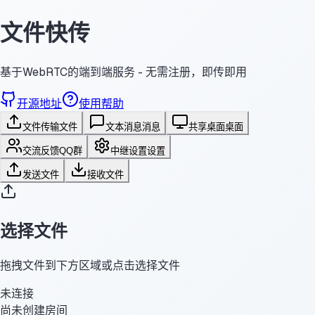
文件快传
基于WebRTC的端到端服务 - 无需注册，即传即用
开源地址
使用帮助
文件传输
文件
文本消息
消息
共享桌面
桌面
交流反馈
QQ群
中继设置
设置
发送文件
接收文件
选择文件
拖拽文件到下方区域或点击选择文件
未连接
尚未创建房间