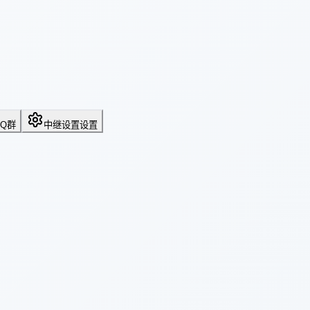
QQ群
中继设置
设置