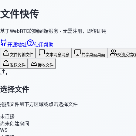
文件快传
基于WebRTC的端到端服务 - 无需注册，即传即用
开源地址
使用帮助
文件传输
文件
文本消息
消息
共享桌面
桌面
交流反馈
发送文件
接收文件
选择文件
拖拽文件到下方区域或点击选择文件
未连接
尚未创建房间
WS