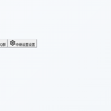
QQ群
中继设置
设置