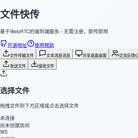
文件快传
基于WebRTC的端到端服务 - 无需注册，即传即用
开源地址
使用帮助
文件传输
文件
文本消息
消息
共享桌面
桌面
交流反馈
发送文件
接收文件
选择文件
拖拽文件到下方区域或点击选择文件
未连接
尚未创建房间
WS