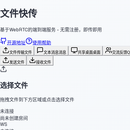
文件快传
基于WebRTC的端到端服务 - 无需注册，即传即用
开源地址
使用帮助
文件传输
文件
文本消息
消息
共享桌面
桌面
交流反馈
发送文件
接收文件
选择文件
拖拽文件到下方区域或点击选择文件
未连接
尚未创建房间
WS