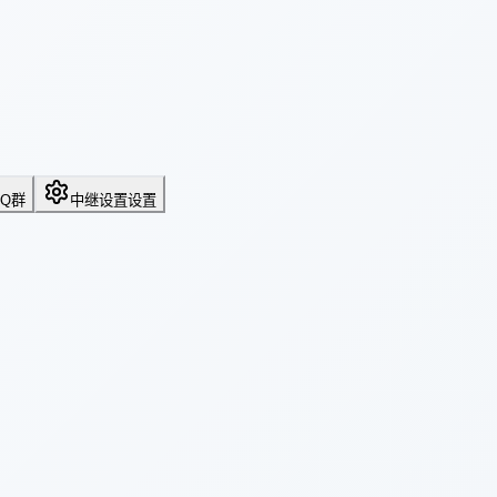
QQ群
中继设置
设置