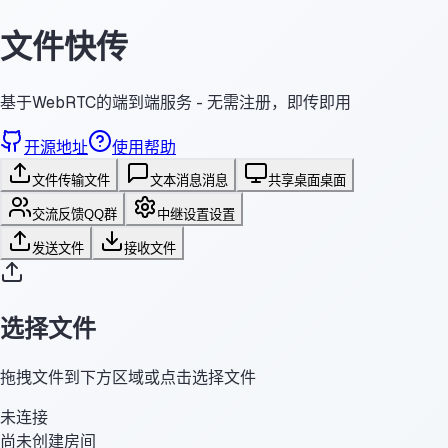
文件快传
基于WebRTC的端到端服务 - 无需注册，即传即用
开源地址
使用帮助
文件传输
文件
文本消息
消息
共享桌面
桌面
交流反馈
QQ群
中继设置
设置
发送文件
接收文件
选择文件
拖拽文件到下方区域或点击选择文件
未连接
尚未创建房间