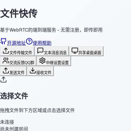
文件快传
基于WebRTC的端到端服务 - 无需注册，即传即用
开源地址
使用帮助
文件传输
文件
文本消息
消息
共享桌面
桌面
交流反馈
QQ群
中继设置
设置
发送文件
接收文件
选择文件
拖拽文件到下方区域或点击选择文件
未连接
尚未创建房间