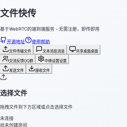
文件快传
基于WebRTC的端到端服务 - 无需注册，即传即用
开源地址
使用帮助
文件传输
文件
文本消息
消息
共享桌面
桌面
交流反馈
QQ群
中继设置
设置
发送文件
接收文件
选择文件
拖拽文件到下方区域或点击选择文件
未连接
尚未创建房间