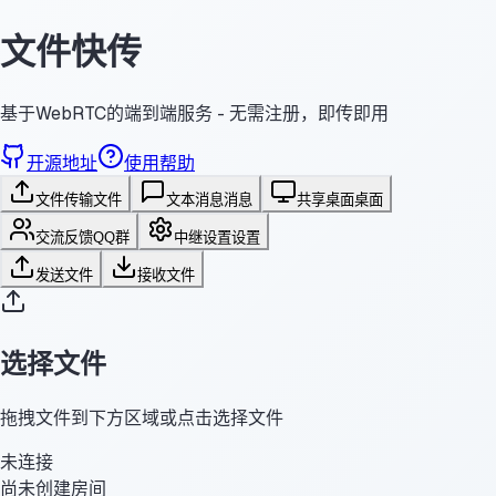
文件快传
基于WebRTC的端到端服务 - 无需注册，即传即用
开源地址
使用帮助
文件传输
文件
文本消息
消息
共享桌面
桌面
交流反馈
QQ群
中继设置
设置
发送文件
接收文件
选择文件
拖拽文件到下方区域或点击选择文件
未连接
尚未创建房间