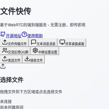
文件快传
基于WebRTC的端到端服务 - 无需注册，即传即用
开源地址
使用帮助
文件传输
文件
文本消息
消息
共享桌面
桌面
交流反馈
QQ群
中继设置
设置
发送文件
接收文件
选择文件
拖拽文件到下方区域或点击选择文件
未连接
尚未创建房间