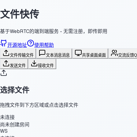
文件快传
基于WebRTC的端到端服务 - 无需注册，即传即用
开源地址
使用帮助
文件传输
文件
文本消息
消息
共享桌面
桌面
交流反馈
发送文件
接收文件
选择文件
拖拽文件到下方区域或点击选择文件
未连接
尚未创建房间
WS