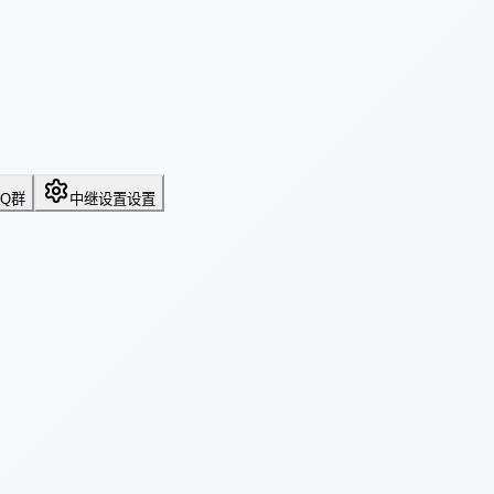
QQ群
中继设置
设置