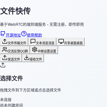
文件快传
基于WebRTC的端到端服务 - 无需注册，即传即用
开源地址
使用帮助
文件传输
文件
文本消息
消息
共享桌面
桌面
交流反馈
QQ群
中继设置
设置
发送文件
接收文件
选择文件
拖拽文件到下方区域或点击选择文件
未连接
尚未创建房间