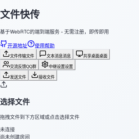
文件快传
基于WebRTC的端到端服务 - 无需注册，即传即用
开源地址
使用帮助
文件传输
文件
文本消息
消息
共享桌面
桌面
交流反馈
QQ群
中继设置
设置
发送文件
接收文件
选择文件
拖拽文件到下方区域或点击选择文件
未连接
尚未创建房间