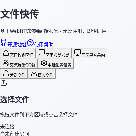
文件快传
基于WebRTC的端到端服务 - 无需注册，即传即用
开源地址
使用帮助
文件传输
文件
文本消息
消息
共享桌面
桌面
交流反馈
QQ群
中继设置
设置
发送文件
接收文件
选择文件
拖拽文件到下方区域或点击选择文件
未连接
尚未创建房间