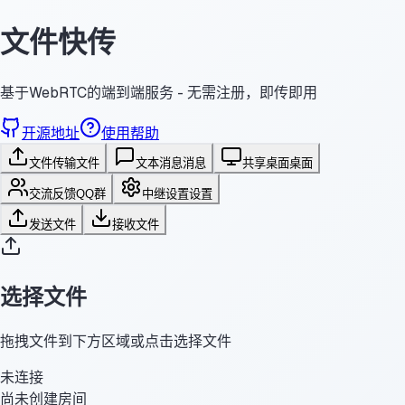
文件快传
基于WebRTC的端到端服务 - 无需注册，即传即用
开源地址
使用帮助
文件传输
文件
文本消息
消息
共享桌面
桌面
交流反馈
QQ群
中继设置
设置
发送文件
接收文件
选择文件
拖拽文件到下方区域或点击选择文件
未连接
尚未创建房间