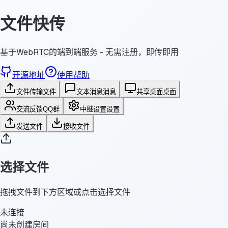
文件快传
基于WebRTC的端到端服务 - 无需注册，即传即用
开源地址
使用帮助
文件传输
文件
文本消息
消息
共享桌面
桌面
交流反馈
QQ群
中继设置
设置
发送文件
接收文件
选择文件
拖拽文件到下方区域或点击选择文件
未连接
尚未创建房间