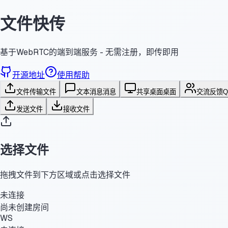
文件快传
基于WebRTC的端到端服务 - 无需注册，即传即用
开源地址
使用帮助
文件传输
文件
文本消息
消息
共享桌面
桌面
交流反馈
发送文件
接收文件
选择文件
拖拽文件到下方区域或点击选择文件
未连接
尚未创建房间
WS