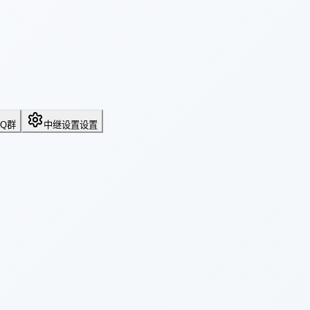
QQ群
中继设置
设置