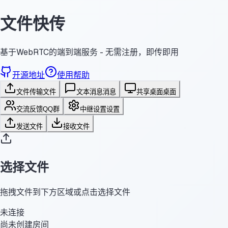
文件快传
基于WebRTC的端到端服务 - 无需注册，即传即用
开源地址
使用帮助
文件传输
文件
文本消息
消息
共享桌面
桌面
交流反馈
QQ群
中继设置
设置
发送文件
接收文件
选择文件
拖拽文件到下方区域或点击选择文件
未连接
尚未创建房间