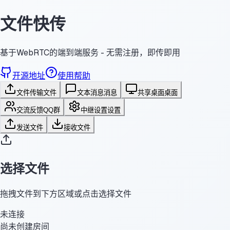
文件快传
基于WebRTC的端到端服务 - 无需注册，即传即用
开源地址
使用帮助
文件传输
文件
文本消息
消息
共享桌面
桌面
交流反馈
QQ群
中继设置
设置
发送文件
接收文件
选择文件
拖拽文件到下方区域或点击选择文件
未连接
尚未创建房间