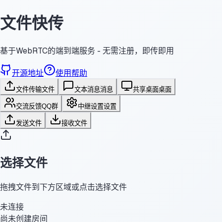
文件快传
基于WebRTC的端到端服务 - 无需注册，即传即用
开源地址
使用帮助
文件传输
文件
文本消息
消息
共享桌面
桌面
交流反馈
QQ群
中继设置
设置
发送文件
接收文件
选择文件
拖拽文件到下方区域或点击选择文件
未连接
尚未创建房间