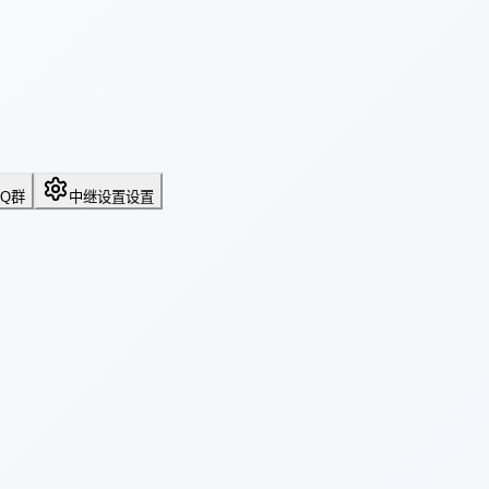
QQ群
中继设置
设置