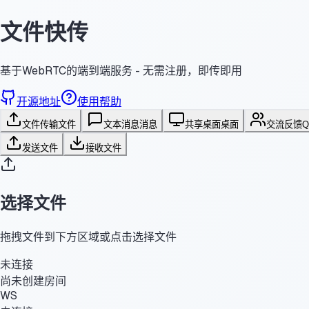
文件快传
基于WebRTC的端到端服务 - 无需注册，即传即用
开源地址
使用帮助
文件传输
文件
文本消息
消息
共享桌面
桌面
交流反馈
发送文件
接收文件
选择文件
拖拽文件到下方区域或点击选择文件
未连接
尚未创建房间
WS