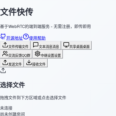
文件快传
基于WebRTC的端到端服务 - 无需注册，即传即用
开源地址
使用帮助
文件传输
文件
文本消息
消息
共享桌面
桌面
交流反馈
QQ群
中继设置
设置
发送文件
接收文件
选择文件
拖拽文件到下方区域或点击选择文件
未连接
尚未创建房间